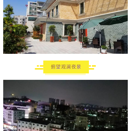
俯望观澜夜景